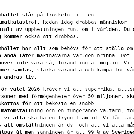
mhället står på tröskeln till en
imatkatastrof. Redan idag drabbas människor
utalt av upphettningen runt om i världen. Du 
g kommer också att drabbas.
mhället har allt som behövs för att ställa om
h ändå låter makthavarna världen brinna. Det
höver inte vara så, förändring är möjlig. Vi
mmer samlas, stärka varandra och kämpa för vå
h andras liv.
för valet 2026 kräver vi att superrika, allts
rsoner med förmögenheter över 50 miljoner, sk
skattas för att bekosta en snabb
imatomställning och en fungerande välfärd, fö
t vi alla ska ha en trygg framtid. Vi får lär
s att omställningen är dyr och att vi alla må
älpas åt men sanningen är att 99 % av Sverige