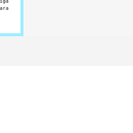
iga
ara