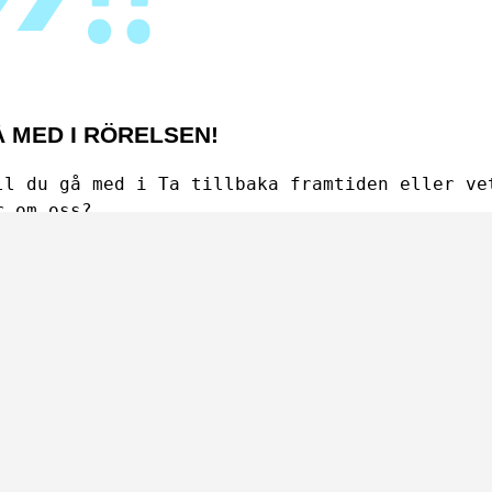
 MED I RÖRELSEN!
ll du gå med i Ta tillbaka framtiden eller ve
r om oss?
riv till:
illbakaframtiden@protonmail.com