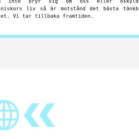
m inte bryr sig om oss eller oskyld
nniskors liv så är motstånd det bästa tänkb
vet. Vi tar tillbaka framtiden.