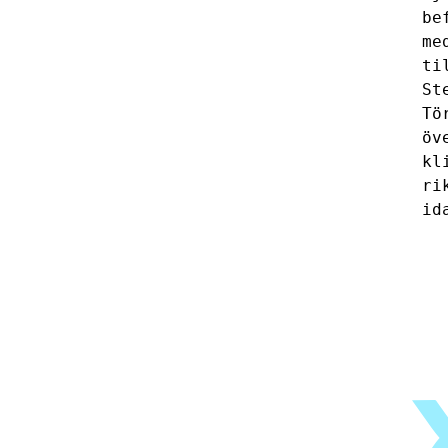
be
me
ti
St
Tö
öv
kl
ri
id