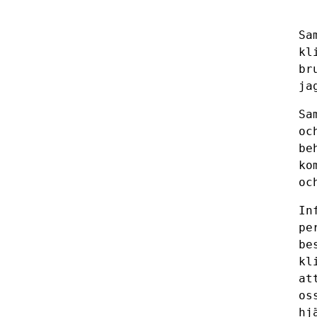
Sa
kl
br
ja
Sa
oc
be
ko
oc
In
pe
be
kl
at
os
hj