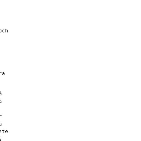
och
ra
å
a
r
a
ste
s