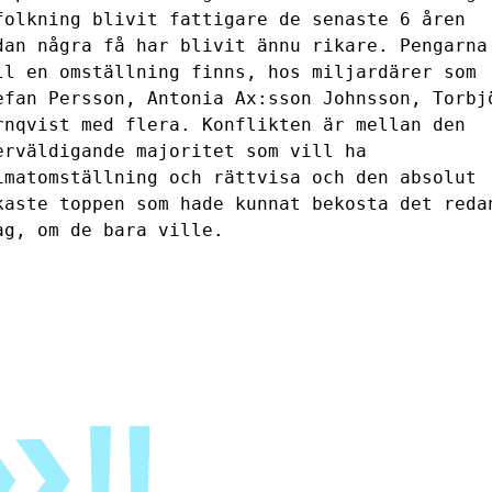
folkning blivit fattigare de senaste 6 åren
dan några få har blivit ännu rikare. Pengarna
ll en omställning finns, hos miljardärer som
efan Persson, Antonia Ax:sson Johnsson, Torbj
rnqvist med flera. Konflikten är mellan den
erväldigande majoritet som vill ha
imatomställning och rättvisa och den absolut
kaste toppen som hade kunnat bekosta det reda
ag, om de bara ville.