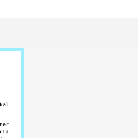
kal
ner
rld