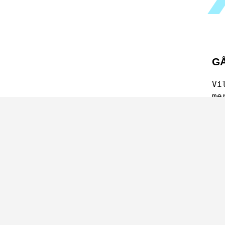
GÅ
Vi
me
Sk
tat