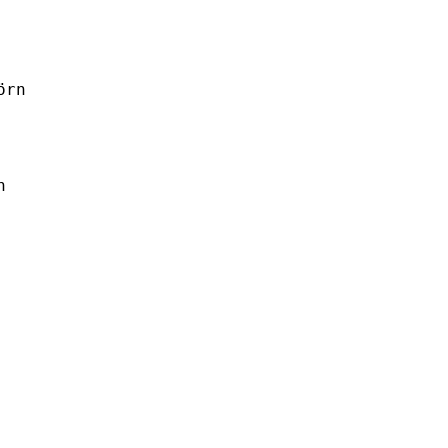
örn
n